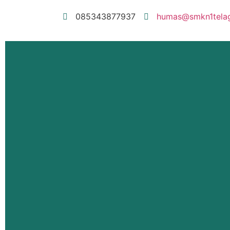
085343877937
humas@smkn1telaga