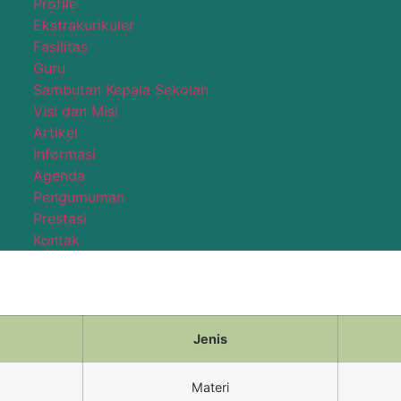
Profile
Ekstrakurikuler
Fasilitas
Guru
Sambutan Kepala Sekolah
Visi dan Misi
Artikel
Informasi
Agenda
Pengumuman
Prestasi
Kontak
Jenis
Materi