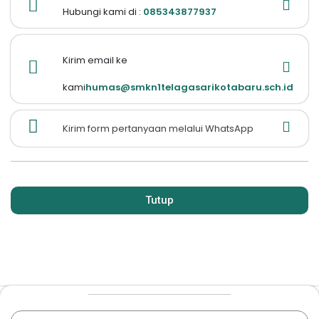
Hubungi kami di :
085343877937
Kirim email ke
kami
humas@smkn1telagasarikotabaru.sch.id
Kirim form pertanyaan melalui WhatsApp
Tutup