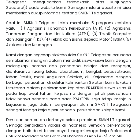
Telagasari mengucapkan terimakasih atas kunjungan
Saudara(i) pada website kami. Semoga melalui website ini bisa
memberikan cukup informasi tentang SMKN 1 Telagasari.
Saat ini SMKN 1 Telgasari telah membuka 5 program keahlian
yaitu : (1) Agribisnis Tanaman Perkebunan (ATP), (2) Agribisnis
Tanaman Pangan dan Hortikultura (ATPH), (3) Teknik Komputer
dan Jaringan (TKJ), (4) Teknik dan Bisnis Sepeda Motor (TBSM), (5)
Akutansi dan Keuangan.
Kami dengan segenap stakehoulder SMKN 1 Telagasari berusaha
semaksimal mungkin dalam mendidik siswa-siswi kami dengan
melengkapi sarana dan prasarana belajar dan mengajar,
diantaranya ruang kelas, laboratorium, bengkel, perpusatkaan,
lahan Praktik, mobil Angkutan Sekolah, dll. Kerjasama dengan
berbagai perusahan di sekitar Kalimantan Selatan kami lakukan
tertutama dalam pelaksanaan kegiatan PRAKERIN siswa kelas XI
pada tiap awal tahun. Kerjasama dengan pihak perusahaan
tidak hanya sebatas pada saat PRAKERIN saja tetapi menjalin
kerjasama juga dalam penyerapan alumni SMKN 1 Telagasari
sebagai tenaga kerja diperusahaan-perusahaan kolega kami.
Demikian sambutan dari saya selaku pimpinan SMKN 1 Telgasari.
Semoga pendidikan vokasi di Indonesia Semakin berkembang
dengan baik demi tersedianya tenaga-tenaga kerja Profesional
untuk menghadapi Masyarakat Ekonomi Asean (MEA). Amin!!!