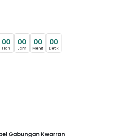
0
0
0
0
0
0
0
0
Hari
Jam
Menit
Detik
pel Gabungan Kwarran