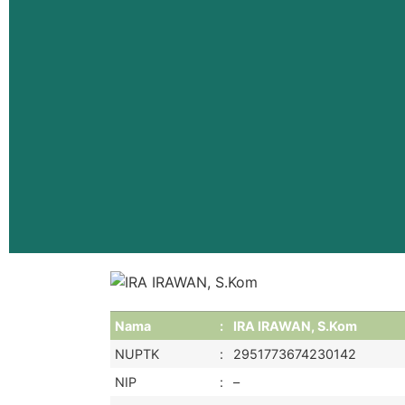
Nama
:
IRA IRAWAN, S.Kom
NUPTK
:
2951773674230142
NIP
:
–