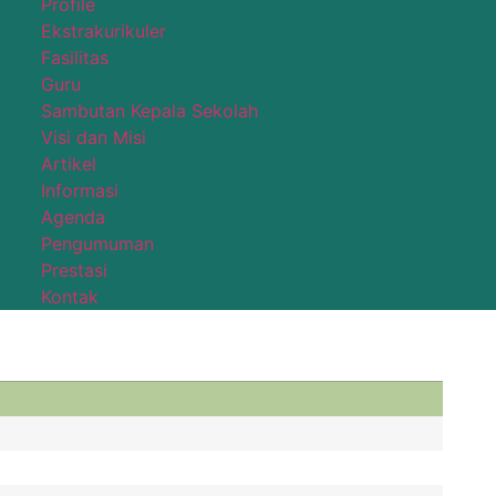
Profile
Ekstrakurikuler
Fasilitas
Guru
Sambutan Kepala Sekolah
Visi dan Misi
Artikel
Informasi
Agenda
Pengumuman
Prestasi
Kontak