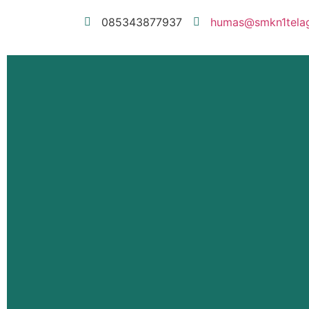
085343877937
humas@smkn1telaga