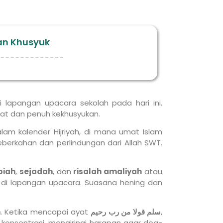
an Khusyuk
lapangan upacara sekolah pada hari ini.
mat dan penuh kekhusyukan.
alam kalender Hijriyah, di mana umat Islam
rkahan dan perlindungan dari Allah SWT.
piah
,
sejadah
, dan
risalah amaliyah
atau
di lapangan upacara. Suasana hening dan
n
. Ketika mencapai ayat
سلم قولا من رب رحيم
,
konsentrasi, mengiringi harapan agar doa-