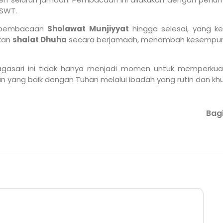
 SWT.
an pembacaan
Sholawat Munjiyyat
hingga selesai, yang k
akan
shalat Dhuha
secara berjamaah, menambah kesempurnaa
agasari ini tidak hanya menjadi momen untuk memperkua
yang baik dengan Tuhan melalui ibadah yang rutin dan khu
Bagi