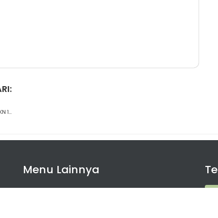
RI:
 1...
Menu Lainnya
T
Agenda
isi
gan
Artikel
nya
St
Ekstrakurikuler