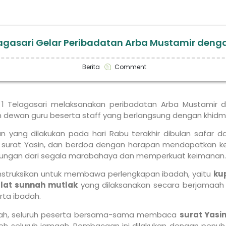
lagasari Gelar Peribadatan Arba Mustamir deng
Berita
Comment
 Telagasari melaksanakan peribadatan Arba Mustamir di 
 dan dewan guru beserta staff yang berlangsung dengan khid
n yang dilakukan pada hari Rabu terakhir dibulan safar d
rat Yasin, dan berdoa dengan harapan mendapatkan kebe
indungan dari segala marabahaya dan memperkuat keimanan.
instruksikan untuk membawa perlengkapan ibadah, yaitu
ku
lat sunnah mutlak
yang dilaksanakan secara berjamaah 
rta ibadah.
nnah, seluruh peserta bersama-sama membaca
surat Yasi
eh seluruh jamaah. Pembacaan ini dilakukan dengan penuh 