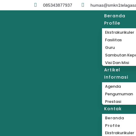
085343877937
humas@smkn1telagasar
Beranda
Profile
Ekstrakurikuler
Fasilitas
Guru
Sambutan Kepa
Visi Dan Misi
Artikel
Informasi
Agenda
Pengumuman
Prestasi
Kontak
Beranda
Profile
Ekstrakurikuler