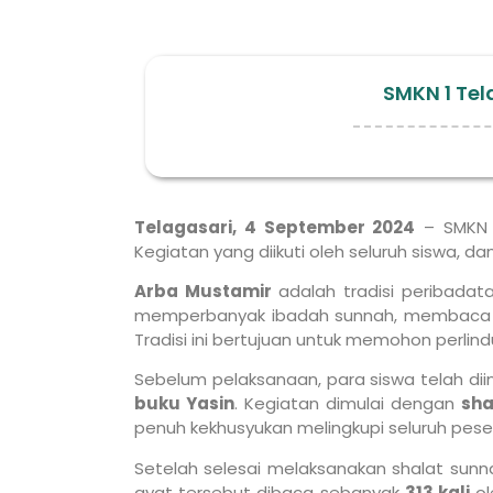
SMKN 1 Te
Telagasari, 4 September 2024
– SMKN 1
Kegiatan yang diikuti oleh seluruh siswa,
Arba Mustamir
adalah tradisi peribadata
memperbanyak ibadah sunnah, membaca su
Tradisi ini bertujuan untuk memohon perl
Sebelum pelaksanaan, para siswa telah di
buku Yasin
. Kegiatan dimulai dengan
sha
penuh kekhusyukan melingkupi seluruh pese
Setelah selesai melaksanakan shalat su
ayat tersebut dibaca sebanyak
313 kali
ol