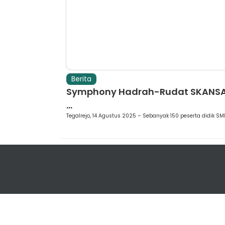
Berita
Symphony Hadrah-Rudat SKANSA
...
Tegalrejo, 14 Agustus 2025 – Sebanyak 150 peserta didik SMKN
Mempunyai ketetapan, tidak tergoyahkan, ber
dengan berilmu pengetahuan, hingga yakin den
seyakin-yakinnya bahwa apa yang dilakukan
adalah benar dan baik