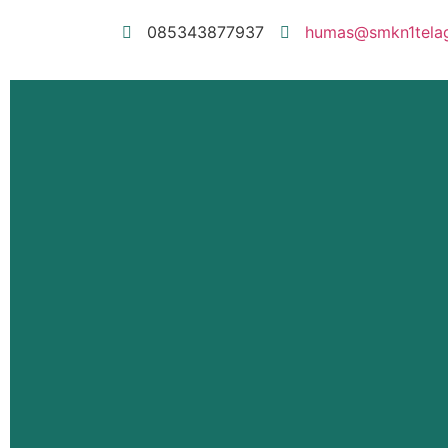
085343877937
humas@smkn1telaga