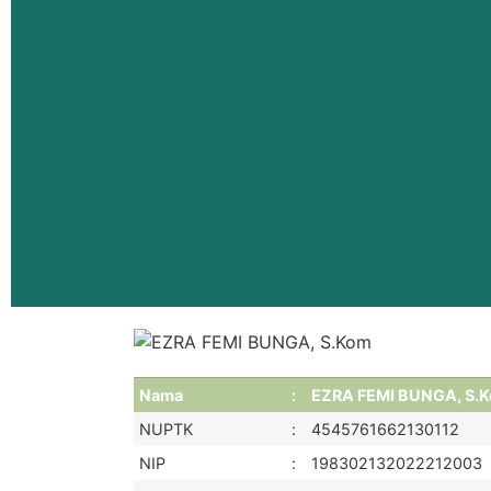
Nama
:
EZRA FEMI BUNGA, S.
NUPTK
:
4545761662130112
NIP
:
198302132022212003