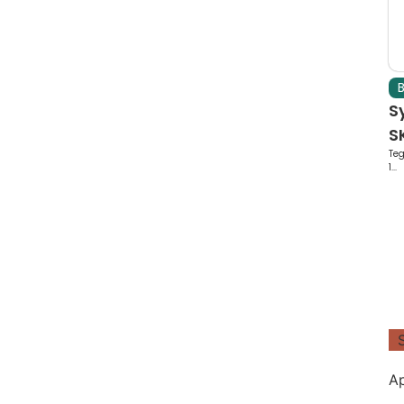
B
S
SK
Teg
1...
Ap