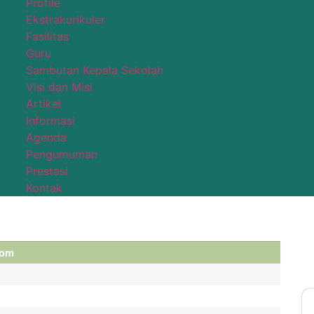
Profile
Ekstrakurikuler
Fasilitas
Guru
Sambutan Kepala Sekolah
Visi dan Misi
Artikel
Informasi
Agenda
Pengumuman
Prestasi
Kontak
Kom