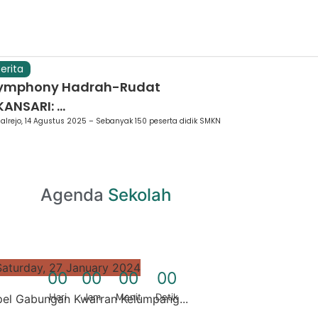
erita
ymphony Hadrah-Rudat
ANSARI: ...
alrejo, 14 Agustus 2025 – Sebanyak 150 peserta didik SMKN
Agenda
Sekolah
Saturday, 27 January 2024
0
0
0
0
0
0
0
0
Hari
Jam
Menit
Detik
el Gabungan Kwarran Kelumpang...