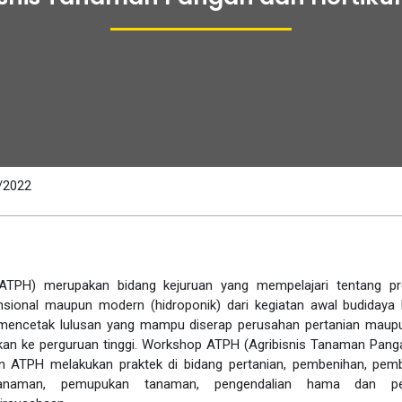
8/2022
(ATPH) merupakan bidang kejuruan yang mempelajari tentang pr
vensional maupun modern
(hidroponik)
dari kegiatan awal budidaya
 mencetak lulusan yang mampu diserap perusahan pertanian maup
kan ke perguruan tinggi
.
Workshop ATPH (Agribisnis Tanaman Pang
san ATPH melakukan praktek di bidang pertanian, pembenihan, pemb
tanaman, pemupukan tanaman, pengendalian hama dan pen