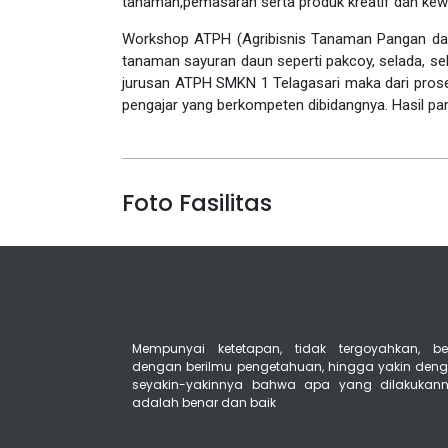
tanaman,pemasaran serta produk kreatif dan kew
Workshop ATPH (Agribisnis Tanaman Pangan dan 
tanaman sayuran daun seperti pakcoy, selada, se
jurusan ATPH SMKN 1 Telagasari maka dari proses
pengajar yang berkompeten dibidangnya. Hasil pa
Foto Fasilitas
Mempunyai ketetapan, tidak tergoyahkan, ber
dengan berilmu pengetahuan, hingga yakin den
seyakin-yakinnya bahwa apa yang dilakukan
adalah benar dan baik