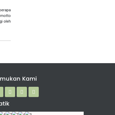
berapa
n motto
gi oleh
emukan Kami
atik