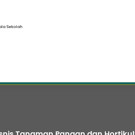
la Sekolah
snis Tanaman Pangan dan Hortikult