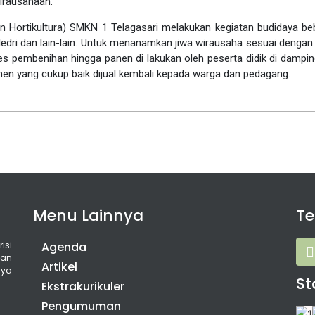
irausahaan.
Hortikultura) SMKN 1 Telagasari melakukan kegiatan budidaya be
ledri dan lain-lain. Untuk menanamkan jiwa wirausaha sesuai denga
 pembenihan hingga panen di lakukan oleh peserta didik di dampin
nen yang cukup baik dijual kembali kepada warga dan pedagang.
Menu Lainnya
T
isi
Agenda
gan
Artikel
nya
St
Ekstrakurikuler
Pengumuman