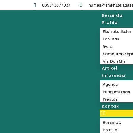
085343877937
humas@smkn1telagasar
Beranda
Profile
Ekstrakurikuler
Fasilitas
Guru
Sambutan Kepa
Visi Dan Misi
Artikel
Informasi
Agenda
Pengumuman
Prestasi
Kontak
Beranda
Profile