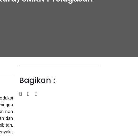
Bagikan :
oduksi
 hingga
un non
an dan
ibitan,
yakit