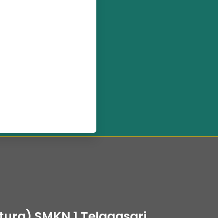
ura) SMKN 1 Telagasari