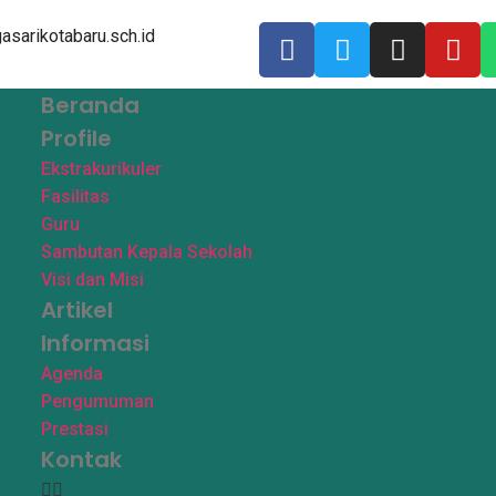
arikotabaru.sch.id
Beranda
Profile
Ekstrakurikuler
Fasilitas
Guru
Sambutan Kepala Sekolah
Visi dan Misi
Artikel
Informasi
Agenda
Pengumuman
Prestasi
Kontak