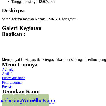
Tanggal Posting : 12/07/2022
Deskirpsi
Serah Terima Jabatan Kepala SMKN 1 Telagasari
Galeri Kegiatan
Bagikan :
Mempunyai ketetapan, tidak tergoyahkan, berisi dengan berilmu pen
Menu Lainnya
Agenda
Artikel
Ekstrakurikuler
Pengumuman
Prestasi
Temukan Kami
acebook
Instagram
Youtube
Whatsapp