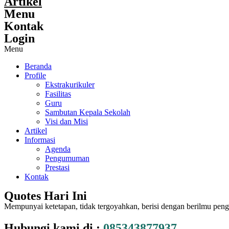
Artikel
Menu
Kontak
Login
Menu
Beranda
Profile
Ekstrakurikuler
Fasilitas
Guru
Sambutan Kepala Sekolah
Visi dan Misi
Artikel
Informasi
Agenda
Pengumuman
Prestasi
Kontak
Quotes Hari Ini
Mempunyai ketetapan, tidak tergoyahkan, berisi dengan berilmu pen
Hubungi kami di :
085343877937