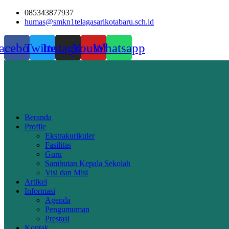
Skip
085343877937
to
humas@smkn1telagasarikotabaru.sch.id
content
acebook
Twitter
Instagram
Youtube
Whatsapp
Beranda
Profile
Ekstrakurikuler
Fasilitas
Guru
Sambutan Kepala Sekolah
Visi dan Misi
Artikel
Informasi
Agenda
Pengumuman
Prestasi
Kontak