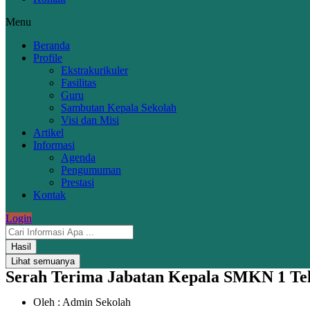
Menu
Beranda
Profile
Ekstrakurikuler
Fasilitas
Guru
Sambutan Kepala Sekolah
Visi dan Misi
Artikel
Informasi
Agenda
Pengumuman
Prestasi
Kontak
Login
Hasil
Lihat semuanya
Serah Terima Jabatan Kepala SMKN 1 Tel
Oleh : Admin Sekolah