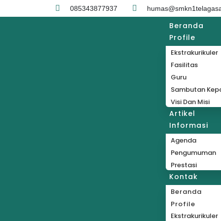
085343877937
humas@smkn1telagasar
Beranda
Profile
Ekstrakurikuler
Fasilitas
Guru
Sambutan Kepa
Visi Dan Misi
Artikel
Informasi
Agenda
Pengumuman
Prestasi
Kontak
Beranda
Profile
Ekstrakurikuler