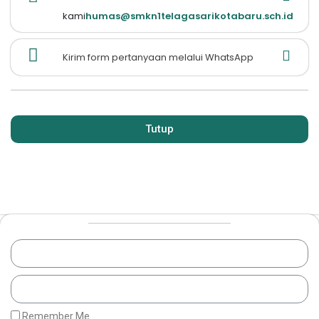
kami
humas@smkn1telagasarikotabaru.sch.id
Kirim form pertanyaan melalui WhatsApp
Tutup
Remember Me