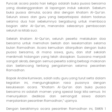
Puncak acara pada hari ketiga adalah buka puasa bersama
yang diselenggarakan di lapangan induk sekolah. Sebelum
buka puasa dimulai, acara diisi dengan khatam Al-Qur’an.
Seluruh siswa dan guru yang berpartisipasi dalam tadarus
selama dua hari sebelumnya bergabung untuk membaca
bagian akhir Al-Qur’an, menandai selesainya pembacaan
seluruh isi kitab suci.
Setelah khatam Al-Qur’an, seluruh peserta melakukan doa
bersama untuk memohon berkah dan keselamatan selama
bulan Ramadhan. Acara kemudian dilanjutkan dengan buka
puasa bersama, di mana siswa, guru, dan staf sekolah
menikmati hidangan yang telah disiapkan. Suasana menjadi
sangat akrab, dengan semua peserta saling berbagi makanan
dan berbincang tentang pengalaman selama pesantren
Ramadhan.
Bapak Andrie Kurniwan, salah satu guru yang turut serta dalam
kegiatan ini, mengungkapkan rasa puasnya dengan
kesuksesan acara. “Khatam Al-Qur’an dan buka puasa
bersama ini adalah momen yang spesial bagi kita semua. Ini
menunjukkan dedikasi dan semangat siswa dalam
menjalankan pesantren Ramadhan,” ujarnya.
Dengan berakhirnya acara pesantren Ramadhan ini, SMKN 1