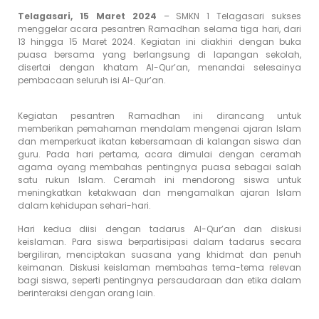
Telagasari, 15 Maret 2024
– SMKN 1 Telagasari sukses
menggelar acara pesantren Ramadhan selama tiga hari, dari
13 hingga 15 Maret 2024. Kegiatan ini diakhiri dengan buka
puasa bersama yang berlangsung di lapangan sekolah,
disertai dengan khatam Al-Qur’an, menandai selesainya
pembacaan seluruh isi Al-Qur’an.
Kegiatan pesantren Ramadhan ini dirancang untuk
memberikan pemahaman mendalam mengenai ajaran Islam
dan memperkuat ikatan kebersamaan di kalangan siswa dan
guru. Pada hari pertama, acara dimulai dengan ceramah
agama oyang membahas pentingnya puasa sebagai salah
satu rukun Islam. Ceramah ini mendorong siswa untuk
meningkatkan ketakwaan dan mengamalkan ajaran Islam
dalam kehidupan sehari-hari.
Hari kedua diisi dengan tadarus Al-Qur’an dan diskusi
keislaman. Para siswa berpartisipasi dalam tadarus secara
bergiliran, menciptakan suasana yang khidmat dan penuh
keimanan. Diskusi keislaman membahas tema-tema relevan
bagi siswa, seperti pentingnya persaudaraan dan etika dalam
berinteraksi dengan orang lain.