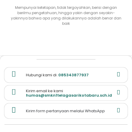
Mempunyai ketetapan, tidak tergoyahkan, berisi dengan
berilmu pengetahuan, hingga yakin dengan seyakin-
yakinnya bahwa apa yang dilakukannya adalah benar dan
baik
Hubungi kami di :
085343877937
Kirim email ke kami
humas@smkn1telagasarikotabaru.sch.id
Kirim form pertanyaan melalui WhatsApp