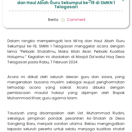
dan Haul Abah Guru Sekumpul ke-19 di SMKN 1
Telagasari
Berita
Comment
Dalam rangka memperingati Isra Mi’raj dan Haul Abah Guru
Sekumpul ke-19, SMKN 1 Telagasari menggelar acara dengan
tema “Perbaiki Shalatmu, Maka Allah Akan Perbaiki Kualitas
Hidupmu.” Kegiatan ini diadakan di Masjid Da’watul Haq Desa
Telagasari pada Rabu, 7 Februari 2024.
Acara ini diikuti oleh seluruh dewan guru dan siswa, yang
mengenakan busana muslim sebagai wujud penghormatan
terhadap acara yang sakral. Acara dibuka dengan
pembacaan maulid habsyi yang dipimpin oleh Bapak
Muhammad Khair, guru agama Islam.
Tausiyah yang disampaikan oleh Ust. Muhammad Rudini,
sekaligus pimpinan pondok pesantren As-Sholah di Desa
Sangking Baru, menjadi sorotan utama. Beliau mengingatkan
kepada seluruh peserta untuk selalu menjaga kualitas shalat