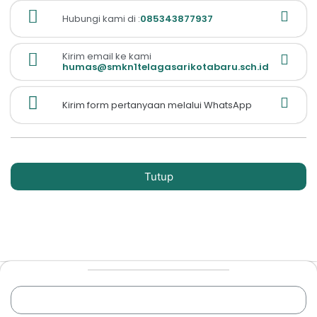
Hubungi kami di :
085343877937
Kirim email ke kami
humas@smkn1telagasarikotabaru.sch.id
Kirim form pertanyaan melalui WhatsApp
Tutup