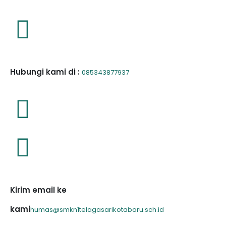
Hubungi kami di :
085343877937
Kirim email ke
kami
humas@smkn1telagasarikotabaru.sch.id