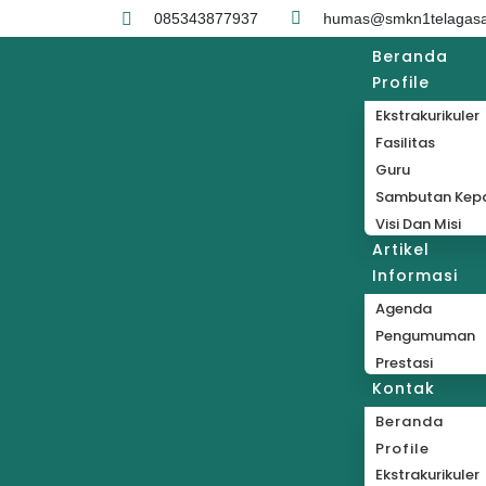
085343877937
humas@smkn1telagasar
Beranda
Profile
Ekstrakurikuler
Fasilitas
Guru
Sambutan Kepa
Visi Dan Misi
Artikel
Informasi
Agenda
Pengumuman
Prestasi
Kontak
Beranda
Profile
Ekstrakurikuler