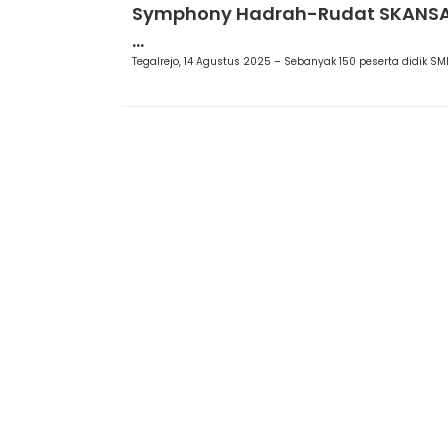
Symphony Hadrah-Rudat SKANSA
...
Tegalrejo, 14 Agustus 2025 – Sebanyak 150 peserta didik SMKN
Mempunyai ketetapan, tidak tergoyahkan, be
dengan berilmu pengetahuan, hingga yakin
dengan seyakin-yakinnya bahwa apa yang
dilakukannya adalah benar dan baik
SMKN 1 Telagasari © All rights r