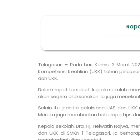
Rapa
Telagasari – Pada hari Kamis, 2 Maret 20
Kompetensi Keahlian (UKK) tahun pelajaran 
dan UKK.
Dalam rapat tersebut, kepala sekolah me
akan segera dilaksanakan. Ia juga menekan
Selain itu, panitia pelaksana UAS dan UKK
Mereka juga memberikan beberapa tips dan 
Kepala sekolah, Dra. Hj. Helwatin Najwa,
dan UKK di SMKN 1 Telagasari. Ia berhar
menghadapi ujian tersebut.