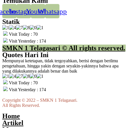
Temukan Kami
acebook
Instagram
Youtube
Whatsapp
Statik
Visit Today : 70
Visit Yesterday : 174
SMKN 1 Telagasari © All rights reserved.
Quotes Hari Ini
Mempunyai ketetapan, tidak tergoyahkan, berisi dengan berilmu
pengetahuan, hingga yakin dengan seyakin-yakinnya bahwa apa
yang dilakukannya adalah benar dan baik
Visit Today : 70
Visit Yesterday : 174
Copyright © 2022 – SMKN 1 Telagasari.
All Rights Reserved.
Home
Artikel