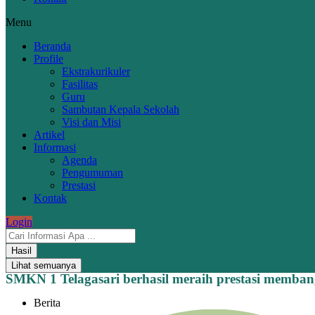
Menu
Beranda
Profile
Ekstrakurikuler
Fasilitas
Guru
Sambutan Kepala Sekolah
Visi dan Misi
Artikel
Informasi
Agenda
Pengumuman
Prestasi
Kontak
Login
Hasil
Lihat semuanya
SMKN 1 Telagasari berhasil meraih prestasi memban
Berita