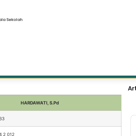
la Sekolah
Ar
HARDAWATI, S.Pd
33
 2 012