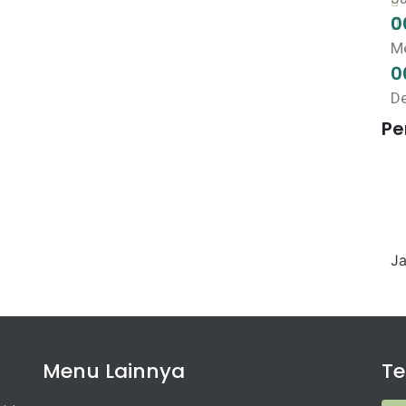
0
Me
0
De
P
Ja
Menu Lainnya
T