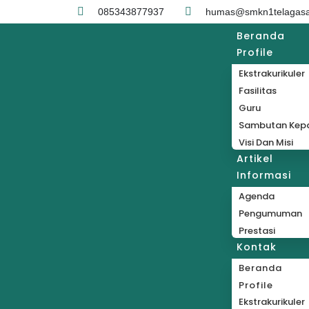
085343877937
humas@smkn1telagasar
Beranda
Profile
Ekstrakurikuler
Fasilitas
Guru
Sambutan Kepa
Visi Dan Misi
Artikel
Informasi
Agenda
Pengumuman
Prestasi
Kontak
Beranda
Profile
Ekstrakurikuler