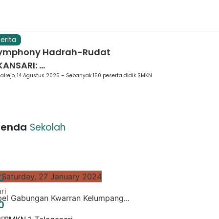
erita
ymphony Hadrah-Rudat
ANSARI: ...
alrejo, 14 Agustus 2025 – Sebanyak 150 peserta didik SMKN
enda
Sekolah
0
Saturday, 27 January 2024
ri
el Gabungan Kwarran Kelumpang...
0
am