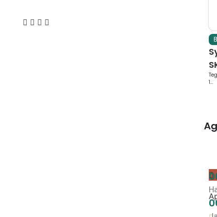
B
S
SK
Teg
1...
Ag
0
Ha
Ap
0
J