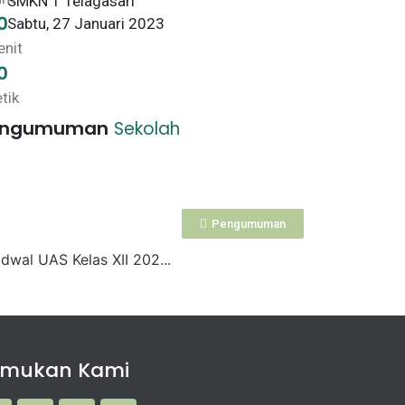
SMKN 1 Telagasari
0
Sabtu, 27 Januari 2023
nit
0
tik
engumuman
Sekolah
Pengumuman
dwal UAS Kelas XII 202...
emukan Kami