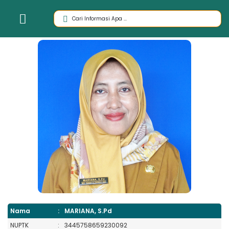
Nama
:
MARIANA, S.Pd
NUPTK
:
3445758659230092