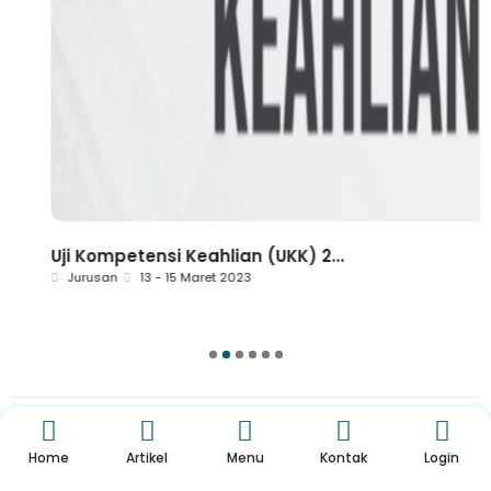
Uji Kompetensi Keahlian (UKK) 2...
Jurusan
13 - 15 Maret 2023
1
2
3
4
5
6
Pengumuman
Sekolah
Home
Artikel
Menu
Kontak
Login