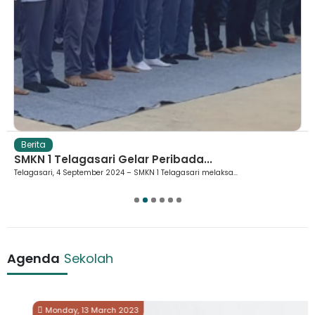
Berita
SMKN 1 Telagasari Gelar Peribada...
Telagasari, 4 September 2024 – SMKN 1 Telagasari melaksa...
1
2
3
4
5
6
Agenda
Sekolah
Monday, 13 March 2023