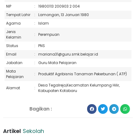
NIP
:
19800113 200903 2 004
Tempat Lahir
:
Lamongan, 13 Januari 1980
Agama
:
Islam
Jenis
:
Perempuan
Kelamin
Status
:
PNS
Email
:
mariana31@guru.smk.belajar.id
Jabatan
:
Guru Mata Pelajaran
Mata
:
Produktif Agribisnis Tanaman Pekerbunan ( ATP)
Pelajaran
Desa Tegalrejo,Kecamatan Kelumpang Hilir,
Alamat
:
Kabupaten Kotabaru
Bagikan :
Artikel
Sekolah