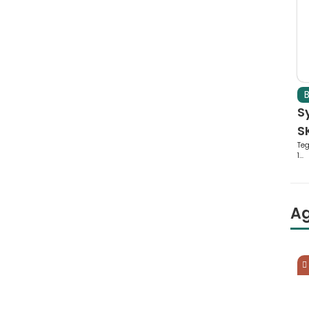
B
S
SK
Teg
1...
A