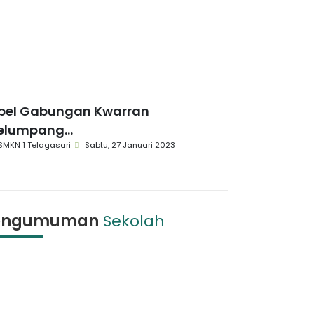
pel Gabungan Kwarran
elumpang...
SMKN 1 Telagasari
Sabtu, 27 Januari 2023
engumuman
Sekolah
Pengumuman