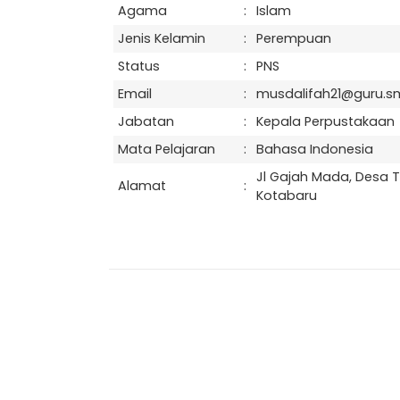
Agama
:
Islam
Jenis Kelamin
:
Perempuan
Status
:
PNS
Email
:
musdalifah21@guru.smk
Jabatan
:
Kepala Perpustakaan
Mata Pelajaran
:
Bahasa Indonesia
Jl Gajah Mada, Desa 
Alamat
:
Kotabaru