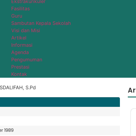
Ekstrakurikuler
Fasilitas
Guru
Sambutan Kepala Sekolah
Visi dan Misi
Artikel
Informasi
Agenda
Pengumuman
Prestasi
Kontak
Ar
r 1989