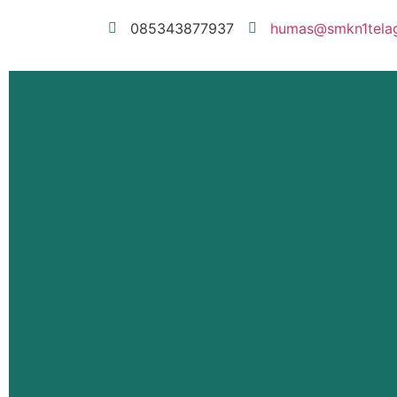
085343877937
humas@smkn1telaga