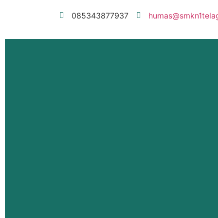
085343877937
humas@smkn1telaga