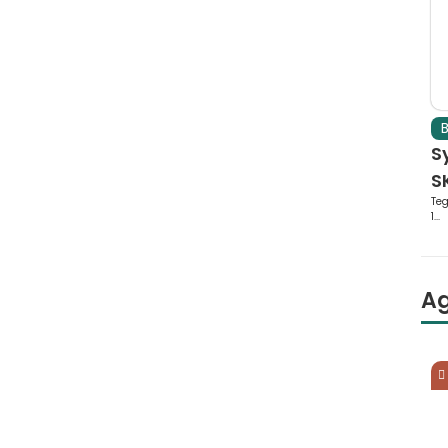
B
S
SK
Teg
1...
A