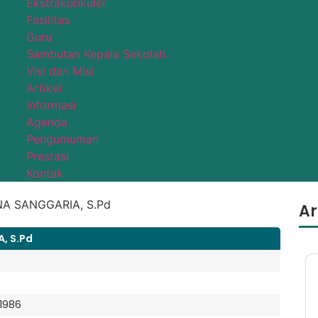
Ekstrakurikuler
Fasilitas
Guru
Sambutan Kepala Sekolah
Visi dan Misi
Artikel
Informasi
Agenda
Pengumuman
Prestasi
Kontak
Ar
, S.Pd
1986