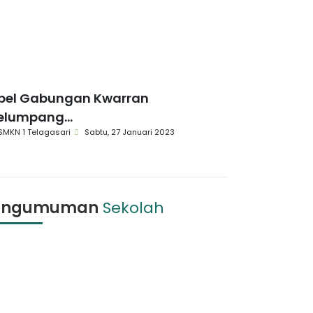
pel Gabungan Kwarran
elumpang...
SMKN 1 Telagasari
Sabtu, 27 Januari 2023
engumuman
Sekolah
Pengumuman