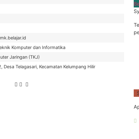
Be
Sy
Te
pe
k.belajar.id
eknik Komputer dan Informatika
uter Jaringan (TKJ)
, Desa Telagasari, Kecamatan Kelumpang Hilir
Ap