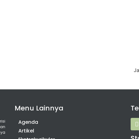
Ja
Menu Lainnya
T
isi
Agenda
gan
Artikel
nya
St