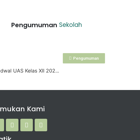
Pengumuman
Sekolah
Pengumuman
dwal UAS Kelas XII 202...
emukan Kami
atik