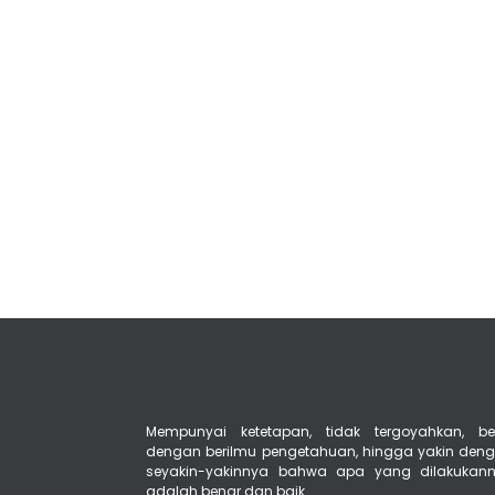
Mempunyai ketetapan, tidak tergoyahkan, ber
dengan berilmu pengetahuan, hingga yakin den
seyakin-yakinnya bahwa apa yang dilakukan
adalah benar dan baik