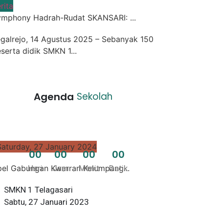
rita
mphony Hadrah-Rudat SKANSARI: ...
galrejo, 14 Agustus 2025 – Sebanyak 150
serta didik SMKN 1...
Agenda
Sekolah
Saturday, 27 January 2024
0
0
0
0
0
0
0
0
el Gabungan Kwarran Kelumpang...
Hari
Jam
Menit
Detik
SMKN 1 Telagasari
Sabtu, 27 Januari 2023