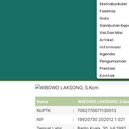
Ekstrakurikuler
Fasilitas
Guru
Sambutan Kepa
Visi Dan Misi
Artikel
Informasi
Agenda
Pengumuman
Prestasi
Kontak
Nama
:
WIBOWO LAKSONO, S.K
NUPTK
:
7062770671130013
NIP
:
19920730 202012 1 021
Tempat Lahir
:
Barito Kuala, 30 Juli 1992