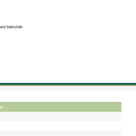
la Sekolah
om