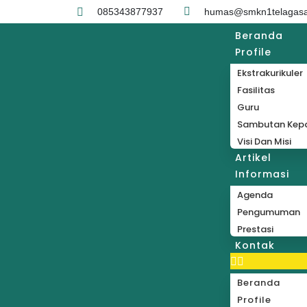
085343877937
humas@smkn1telagasar
Beranda
Profile
Ekstrakurikuler
Fasilitas
Guru
Sambutan Kepa
Visi Dan Misi
Artikel
Informasi
Agenda
Pengumuman
Prestasi
Kontak
Beranda
Profile