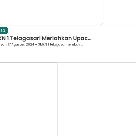
ita
N 1 Telagasari Meriahkan Upac...
sari, 17 Agustus 2024 – SMKN 1 Telagasari kembali ...