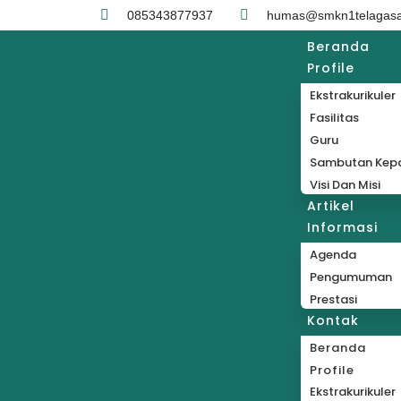
085343877937
humas@smkn1telagasar
Beranda
Profile
Ekstrakurikuler
Fasilitas
Guru
Sambutan Kepa
Visi Dan Misi
Artikel
Informasi
Agenda
Pengumuman
Prestasi
Kontak
Beranda
Profile
Ekstrakurikuler