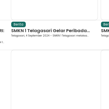
Berita
Ber
I:
SMKN 1 Telagasari Gelar Peribada...
SMK
Telagasari, 4 September 2024 – SMKN 1 Telagasari melaksa...
Telaga
1...