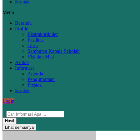
Kontak
Menu
Beranda
Profile
Ekstrakurikuler
Fasilitas
Guru
Sambutan Kepala Sekolah
Visi dan Misi
Artikel
Informasi
Agenda
Pengumuman
Prestasi
Kontak
Login
Hasil
Lihat semuanya