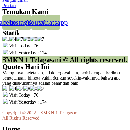
Pengumuman
Prestasi
Temukan Kami
acebook
Instagram
Youtube
Whatsapp
Statik
Visit Today : 76
Visit Yesterday : 174
SMKN 1 Telagasari © All rights reserved.
Quotes Hari Ini
Mempunyai ketetapan, tidak tergoyahkan, berisi dengan berilmu
pengetahuan, hingga yakin dengan seyakin-yakinnya bahwa apa
yang dilakukannya adalah benar dan baik
Visit Today : 76
Visit Yesterday : 174
Copyright © 2022 – SMKN 1 Telagasari.
All Rights Reserved.
Home