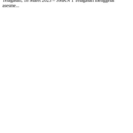
Telagasari, 18 Maret 2023 – SMKN 1 Telagasari menggelar
asesme...